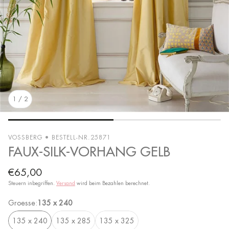
1
/
2
VOSSBERG • BESTELL-NR.25871
FAUX-SILK-VORHANG GELB
Normaler
€65,00
Preis
Steuern inbegriffen.
Versand
wird beim Bezahlen berechnet.
Groesse:
135 x 240
135 x 240
135 x 285
135 x 325