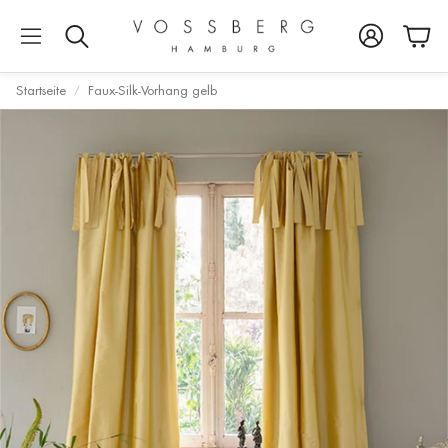
Konto
War
Suche
Startseite
Faux-Silk-Vorhang gelb