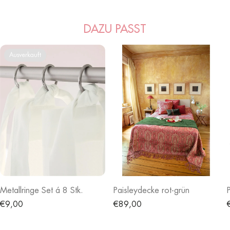
DAZU PASST
Ausverkauft
Metallringe Set á 8 Stk.
Paisleydecke rot-grün
Normaler
€9,00
Normaler
€89,00
Preis
Preis