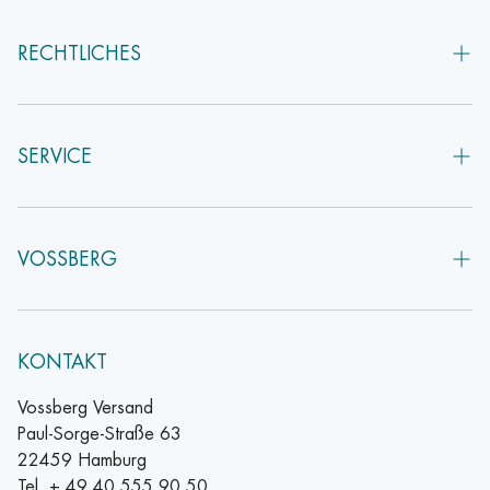
RECHTLICHES
AGB
Impressum
SERVICE
Widerruf
FAQs - häufige Fragen
Datenschutz
Versand & Lieferung
VOSSBERG
Datenschutzeinstellungen
Gutschein
Über uns
Presse
Kontakt
KONTAKT
Retouren
Newsletter
Vossberg Versand
Paul-Sorge-Straße 63
Katalog anfordern
22459 Hamburg
Tel. + 49 40 555 90 50
Nachhaltigkeit